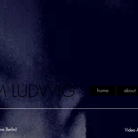
M LUDWIG
home
about
ne Berlin)
Video A