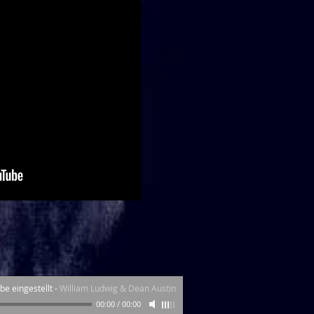
ebe eingestellt
-
William Ludwig & Dean Austin
00:00
/
00:00