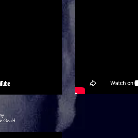
nny
ne Gould