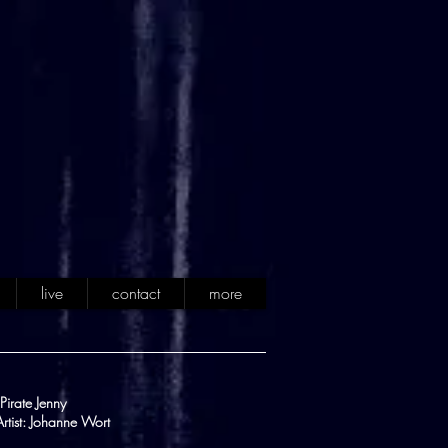
live
contact
more
Pirate Jenny
rtist: Johanne Wort